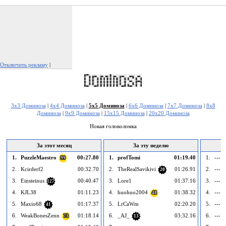
Отключить рекламу
|
Пожаловаться на рекламу
3x3 Доминоза
|
4x4 Доминоза
|
5x5 Доминоза
|
6x6 Доминоза
|
7x7 Доминоза
|
8x8
Доминоза
|
9x9 Доминоза
|
15x15 Доминоза
|
20x20 Доминоза
Новая головоломка
За этот месяц
За эту неделю
1.
PuzzleMaestro
00:27.80
1.
profTomi
01:19.40
1.
--- 
99
2.
Kcirderf2
00:32.70
2.
TheRealSavikivi
01:26.91
2.
--- 
20
3.
Einsteinus
00:40.47
3.
Lore1
01:37.16
3.
--- 
127
4.
KJL38
01:11.23
4.
huohuo2004
01:38.32
4.
--- 
48
5.
Maxio68
01:17.37
5.
LrCaWm
02:20.20
5.
--- 
41
6.
WeakBonesZenn
01:18.14
6.
_AJ_
03:32.16
6.
--- 
73
13