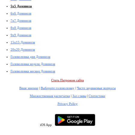
5x5 Доминоза
6x6 Доминоза
7x7 Доминоза
8x8 Доминоза
9x9 Доминоза
15x15 Доминоза
20x20 Доминоза
Головоломка дня Доминоза
Головоломка недели Доминоза
Головоломка месяца Доминоза
Стать Патроном сайта
Ваше мнение
|
Выберите головоломку
|
Часто задаваемые вопросы
Множественная распечатка
|
Зал славы
|
Статистики
Privacy Policy
iOS App