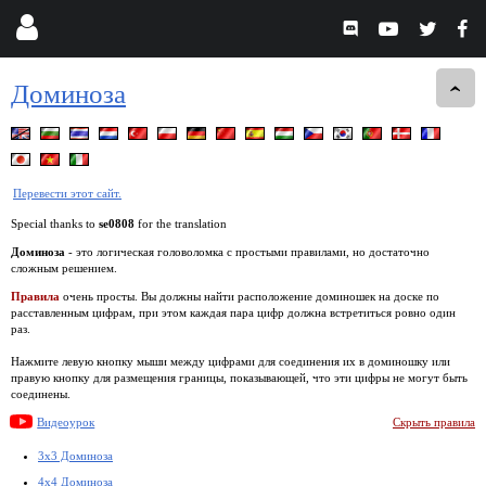
Доминоза
Перевести этот сайт.
Special thanks to
se0808
for the translation
Доминоза
- это логическая головоломка с простыми правилами, но достаточно
сложным решением.
Правила
очень просты. Вы должны найти расположение доминошек на доске по
расставленным цифрам, при этом каждая пара цифр должна встретиться ровно один
раз.
Нажмите левую кнопку мыши между цифрами для соединения их в доминошку или
правую кнопку для размещения границы, показывающей, что эти цифры не могут быть
соединены.
Видеоурок
Скрыть правила
3x3 Доминоза
4x4 Доминоза