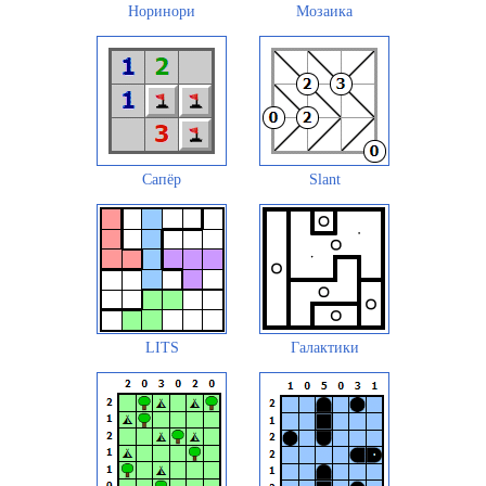
Норинори
Мозаика
Сапёр
Slant
LITS
Галактики