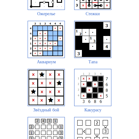
Ожерелье
Стежки
Аквариум
Тапа
Звёздный бой
Какурасу