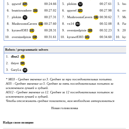
5.
qqwref
00:24.66
5.
plokim
00:27.61
5.
beat
266
32
6.
beatrixwashere
00:27.02
6.
qqwref
00:27.98
6.
over
123
266
7.
plokim
00:27.31
7.
MushroomsCavern
00:30.62
7.
Mus
32
119
8.
MushroomsCavern
00:27.60
8.
vx14
00:32.08
8.
Fast
119
184
9.
kyrawr8383
00:28.31
9.
oversizedpixie
00:32.23
9.
201
149
135
10.
oversizedpixie
00:31.61
10.
kyrawr8383
00:34.60
10.
kyra
135
149
Robots / programmatic solvers
1.
dbut2
42
2.
tlstyer
151
3.
GaryLu
68
* MO3 - Среднее значение из 3. Среднее за три последовательных попытки.
AO5 - Среднее значение из 5. Среднее за пять последовательных попыток за
исключением лучшей и худшей.
AO12 - Среднее значение из 12. Среднее за 12 последовательных попыток за
исключением лучшей и худшей.
Чтобы отслеживать средние показатели, вам необходимо авторизоваться
Новая головоломка
Найди свою позицию