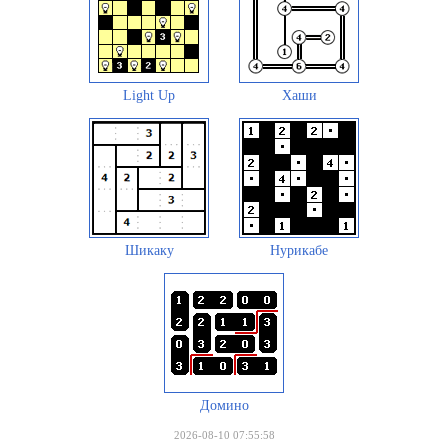
Light Up
Хаши
Шикаку
Нурикабе
Домино
2026-08-10 07:55:58