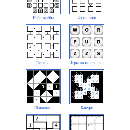
Небоскрёбы
Футошики
Renzoku
Игры на поиск слов
Шакашака
Какуро