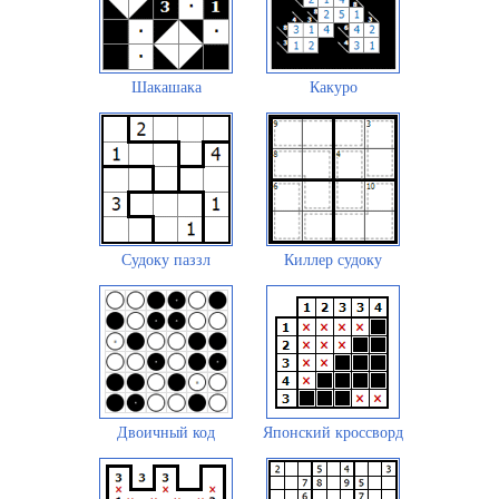
Шакашака
Какуро
Судоку паззл
Киллер судоку
Двоичный код
Японский кроссворд