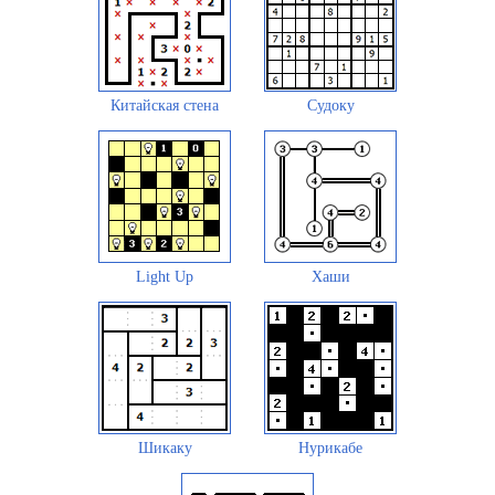
Китайская стена
Судоку
Light Up
Хаши
Шикаку
Нурикабе