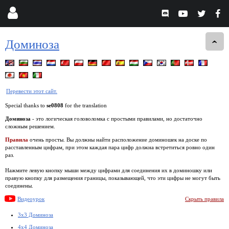
Доминоза
Перевести этот сайт.
Special thanks to
se0808
for the translation
Доминоза
- это логическая головоломка с простыми правилами, но достаточно
сложным решением.
Правила
очень просты. Вы должны найти расположение доминошек на доске по
расставленным цифрам, при этом каждая пара цифр должна встретиться ровно один
раз.
Нажмите левую кнопку мыши между цифрами для соединения их в доминошку или
правую кнопку для размещения границы, показывающей, что эти цифры не могут быть
соединены.
Видеоурок
Скрыть правила
3x3 Доминоза
4x4 Доминоза