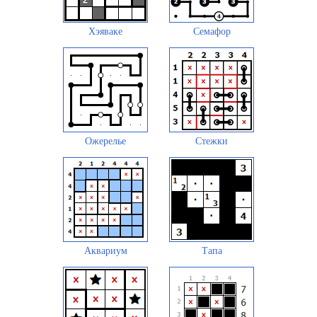
Хэяваке
Семафор
Ожерелье
Стежки
Аквариум
Тапа