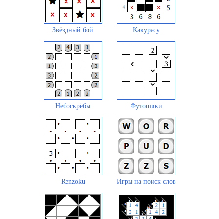
Звёздный бой
Какурасу
Небоскрёбы
Футошики
Renzoku
Игры на поиск слов