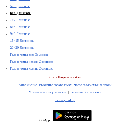
5x5 Доминоза
6x6 Доминоза
7x7 Доминоза
8x8 Доминоза
9x9 Доминоза
15x15 Доминоза
20x20 Доминоза
Головоломка дня Доминоза
Головоломка недели Доминоза
Головоломка месяца Доминоза
Стать Патроном сайта
Ваше мнение
|
Выберите головоломку
|
Часто задаваемые вопросы
Множественная распечатка
|
Зал славы
|
Статистики
Privacy Policy
iOS App