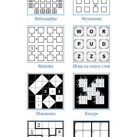
Небоскрёбы
Футошики
Renzoku
Игры на поиск слов
Шакашака
Какуро