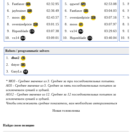
5.
Fastfaxer
02:32.95
5.
qqwref
02:53.08
5.
Fas
132
266
6.
jaybrainer
02:36.49
6.
Fastfaxer
03:04.03
6.
Hz
275
132
7.
moos
02:43.57
7.
oversizedpixie
03:07.16
7.
bea
34
135
8.
oversizedpixie
03:01.15
8.
moos
03:07.97
8.
Ind
135
34
9.
Hzpenblade
03:07.38
9.
vx14
03:29.63
9.
Do
135
184
10.
vx14
03:09.01
10.
Hzpenblade
03:40.04
10.
So
184
135
Robots / programmatic solvers
1.
dbut2
42
2.
tlstyer
151
3.
GaryLu
68
* MO3 - Среднее значение из 3. Среднее за три последовательных попытки.
AO5 - Среднее значение из 5. Среднее за пять последовательных попыток за
исключением лучшей и худшей.
AO12 - Среднее значение из 12. Среднее за 12 последовательных попыток за
исключением лучшей и худшей.
Чтобы отслеживать средние показатели, вам необходимо авторизоваться
Новая головоломка
Найди свою позицию