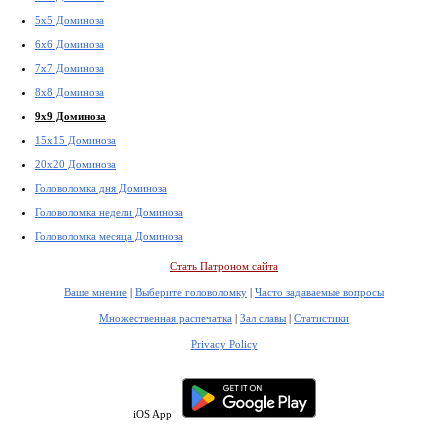
5x5 Доминоза
6x6 Доминоза
7x7 Доминоза
8x8 Доминоза
9x9 Доминоза
15x15 Доминоза
20x20 Доминоза
Головоломка дня Доминоза
Головоломка недели Доминоза
Головоломка месяца Доминоза
Стать Патроном сайта
Ваше мнение
|
Выберите головоломку
|
Часто задаваемые вопросы
Множественная распечатка
|
Зал славы
|
Статистики
Privacy Policy
iOS App