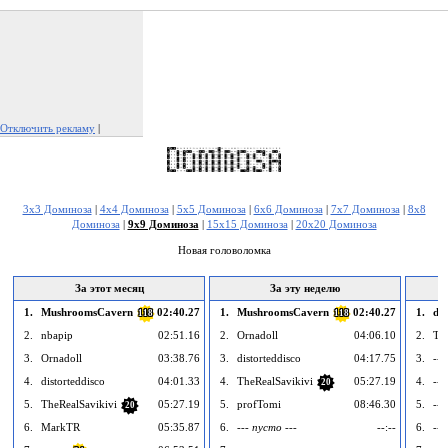
Отключить рекламу
|
Пожаловаться на рекламу
3x3 Доминоза
|
4x4 Доминоза
|
5x5 Доминоза
|
6x6 Доминоза
|
7x7 Доминоза
|
8x8
Доминоза
|
9x9 Доминоза
|
15x15 Доминоза
|
20x20 Доминоза
Новая головоломка
За этот месяц
За эту неделю
1.
MushroomsCavern
02:40.27
1.
MushroomsCavern
02:40.27
1.
dis
118
118
2.
nbapip
02:51.16
2.
Ornadoll
04:06.10
2.
Th
3.
Ornadoll
03:38.76
3.
distorteddisco
04:17.75
3.
---
4.
distorteddisco
04:01.33
4.
TheRealSavikivi
05:27.19
4.
---
20
5.
TheRealSavikivi
05:27.19
5.
profTomi
08:46.30
5.
---
20
6.
MarkTR
05:35.87
6.
--- пусто ---
--:--
6.
---