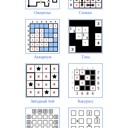
Ожерелье
Стежки
Аквариум
Тапа
Звёздный бой
Какурасу