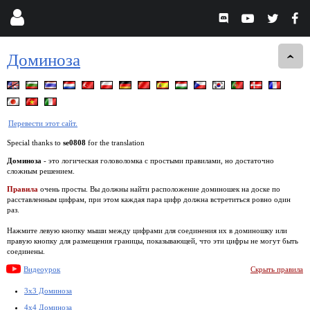
Доминоза
Перевести этот сайт.
Special thanks to
se0808
for the translation
Доминоза
- это логическая головоломка с простыми правилами, но достаточно
сложным решением.
Правила
очень просты. Вы должны найти расположение доминошек на доске по
расставленным цифрам, при этом каждая пара цифр должна встретиться ровно один
раз.
Нажмите левую кнопку мыши между цифрами для соединения их в доминошку или
правую кнопку для размещения границы, показывающей, что эти цифры не могут быть
соединены.
Видеоурок
Скрыть правила
3x3 Доминоза
4x4 Доминоза