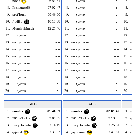
7.
moos
06:53.51
7.
--- пусто ---
--:--
7.
---
34
8.
Rickieman86
07:02.47
8.
--- пусто ---
--:--
8.
---
9.
profTomi
08:46.30
9.
--- пусто ---
--:--
9.
---
10.
Nadibo
10:17.88
10.
--- пусто ---
--:--
10.
---
33
11.
MunchyMunch
12:21.46
11.
--- пусто ---
--:--
11.
---
12.
--- пусто ---
--:--
12.
--- пусто ---
--:--
12.
---
13.
--- пусто ---
--:--
13.
--- пусто ---
--:--
13.
---
14.
--- пусто ---
--:--
14.
--- пусто ---
--:--
14.
---
15.
--- пусто ---
--:--
15.
--- пусто ---
--:--
15.
---
16.
--- пусто ---
--:--
16.
--- пусто ---
--:--
16.
---
17.
--- пусто ---
--:--
17.
--- пусто ---
--:--
17.
---
18.
--- пусто ---
--:--
18.
--- пусто ---
--:--
18.
---
19.
--- пусто ---
--:--
19.
--- пусто ---
--:--
19.
---
20.
--- пусто ---
--:--
20.
--- пусто ---
--:--
20.
---
MO3
AO5
1.
numbrr
01:48.99
1.
numbrr
02:01.47
1.
nu
322
322
2.
2015YINJ02
02:07.67
2.
2015YINJ02
02:13.96
2.
qq
187
187
3.
Encyclopedia
02:16.19
3.
Encyclopedia
02:25.61
3.
jay
85
85
4.
qqwref
02:31.93
4.
jaybrainer
02:41.81
4.
ove
266
275