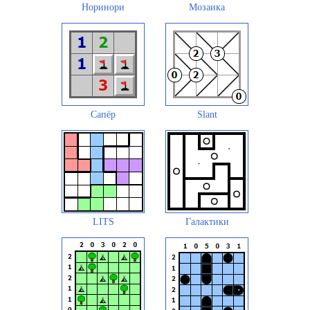
Норинори
Мозаика
Сапёр
Slant
LITS
Галактики