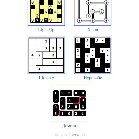
Light Up
Хаши
Шикаку
Нурикабе
Домино
2026-08-09 09:49:22